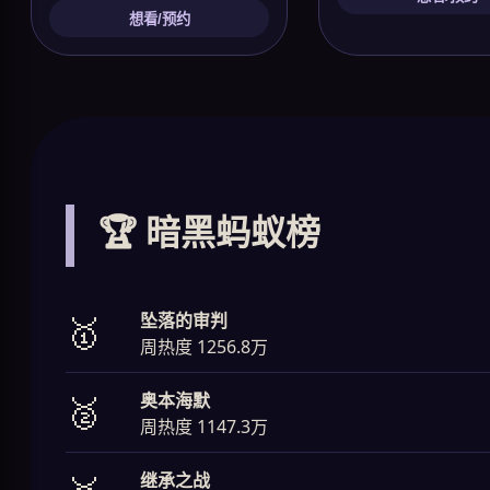
想看/预约
🏆 暗黑蚂蚁榜
坠落的审判
🥇
周热度 1256.8万
奥本海默
🥈
周热度 1147.3万
继承之战