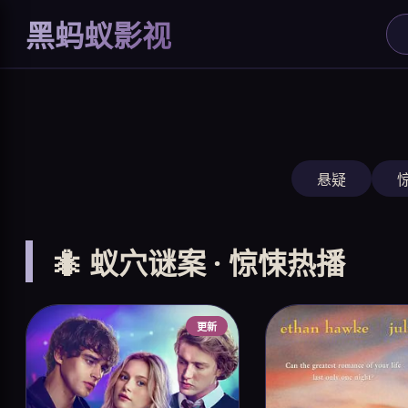
奥本海默
黑蚂蚁影视
诺兰巅峰之作
立即观看
‹
›
悬疑
🐜 蚁穴谜案 · 惊悚热播
更新