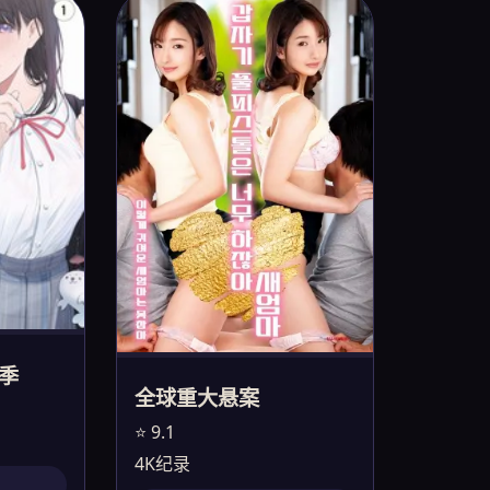
季
全球重大悬案
⭐ 9.1
4K纪录