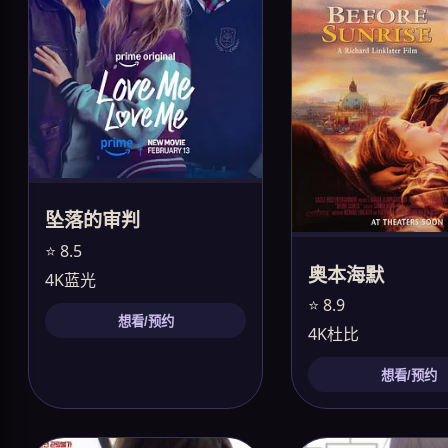
坠落的审判
⭐ 8.5
奥本海默
4K蓝光
⭐ 8.9
想看/预约
4K杜比
想看/预约