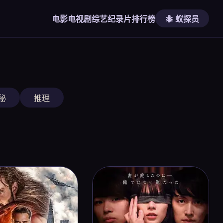
电影
电视剧
综艺
纪录片
排行榜
🐜 蚁探员
秘
推理