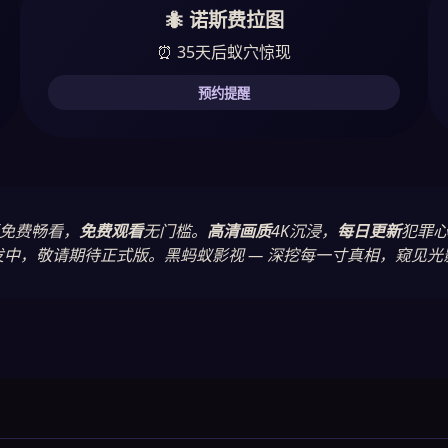
🐜 诺斯费拉图
⏰ 35天后蚁穴惊现
预约提醒
免费畅看，
免费观看
无门槛。
高清画质
4K沉浸，
每日更新
犯罪心
中，敬请期待正式版。黑蚂蚁影视 — 深挖每一寸真相，窥见光