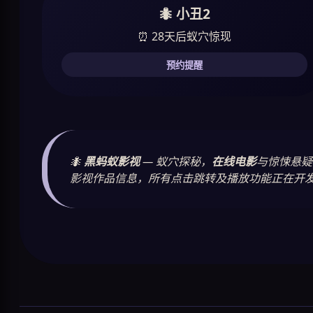
🐜 小丑2
⏰ 28天后蚁穴惊现
预约提醒
🐜
黑蚂蚁影视
— 蚁穴探秘，
在线电影
与惊悚悬疑
影视作品信息，所有点击跳转及播放功能正在开发