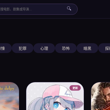
🔍
惊悚
犯罪
心理
恐怖
暗黑
探
更新