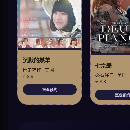
沉默的羔羊
七宗罪
影史神作 · 美国
必看经典 · 美国
⭐ 8.9
⭐ 8.8
重温预约
重温预约