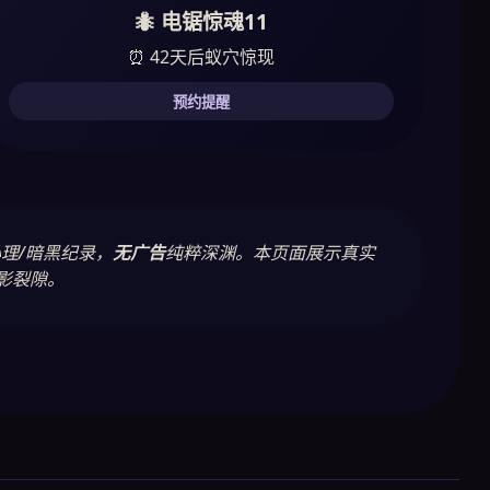
🐜 电锯惊魂11
⏰ 42天后蚁穴惊现
预约提醒
理/暗黑纪录，
无广告
纯粹深渊。本页面展示真实
影裂隙。