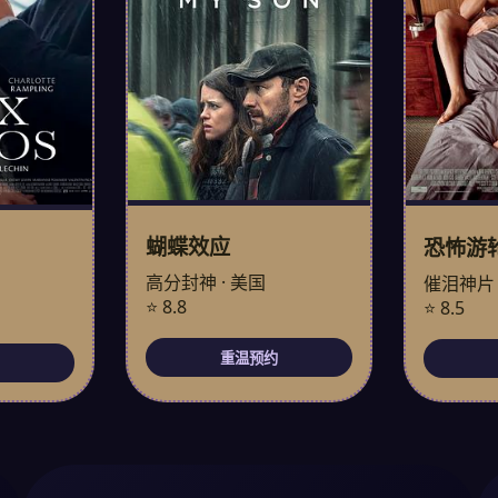
蝴蝶效应
恐怖游
高分封神 · 美国
催泪神片 
⭐ 8.8
⭐ 8.5
重温预约