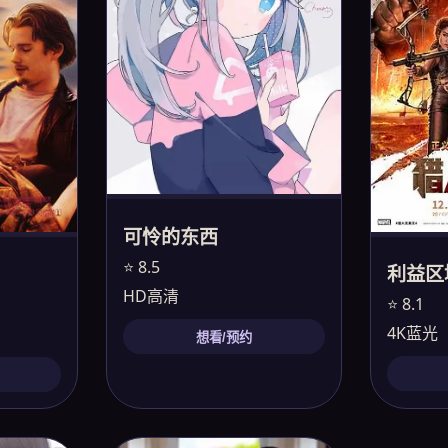
可怜的东西
⭐ 8.5
利益区
HD高清
⭐ 8.1
4K蓝光
想看/预约