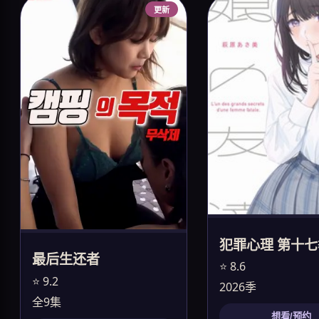
更新
犯罪心理 第十七
最后生还者
⭐ 8.6
⭐ 9.2
2026季
全9集
想看/预约