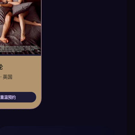
轮
· 英国
重温预约